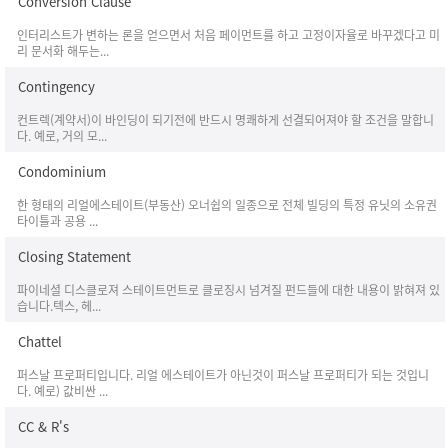
Conversion Clause
인터리스트가 변하는 론을 얻으면서 처음 페이먼트를 하고 고정이자율로 바꾸겠다고 미
리 문서화 해두는...
Contingency
컨트렉(계약서)이 바인딩이 되기전에 반드시 명쾌하게 선결되어져야 할 조건을 말합니
다. 예로, 거의 모...
Condominium
한 형태의 리얼에스테이트(부동산) 오너쉽의 일종으로 전체 빌딩의 특정 유닛의 소유권
타이틀과 공용 ...
Closing Statement
파이네셜 디스클로져 스테이트먼트로 클로징시 넘겨질 펀드들에 대한 내용이 밝혀져 있
습니다.텍스, 헤...
Chattel
퍼스날 프로퍼티입니다. 리얼 에스테이트가 아닌것이 퍼스날 프로퍼티가 되는 것입니
다. 예로) 값비싼 ...
CC & R's