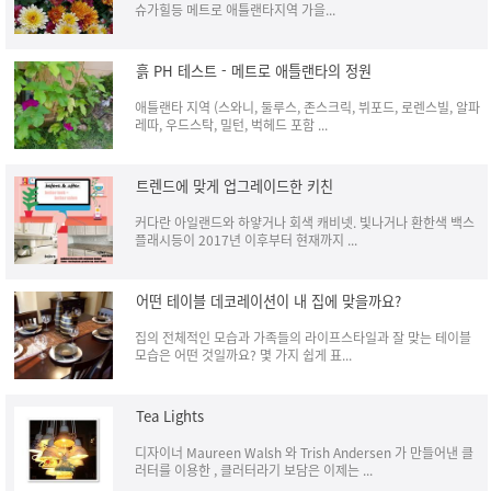
슈가힐등 메트로 애틀랜타지역 가을...
흙 PH 테스트 - 메트로 애틀랜타의 정원
애틀랜타 지역 (스와니, 둘루스, 존스크릭, 뷔포드, 로렌스빌, 알파
레따, 우드스탁, 밀턴, 벅헤드 포함 ...
트렌드에 맞게 업그레이드한 키친
커다란 아일랜드와 하얗거나 회색 캐비넷. 빛나거나 환한색 백스
플래시등이 2017년 이후부터 현재까지 ...
어떤 테이블 데코레이션이 내 집에 맞을까요?
집의 전체적인 모습과 가족들의 라이프스타일과 잘 맞는 테이블
모습은 어떤 것일까요? 몇 가지 쉽게 표...
Tea Lights
디자이너 Maureen Walsh 와 Trish Andersen 가 만들어낸 클
러터를 이용한 , 클러터라기 보담은 이제는 ...