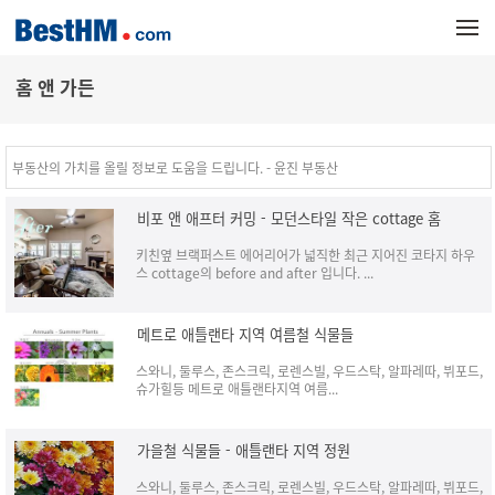
메뉴 건너뛰기
홈 앤 가든
부동산의 가치를 올릴 정보로 도움을 드립니다. - 윤진 부동산
비포 앤 애프터 커밍 - 모던스타일 작은 cottage 홈
키친옆 브랙퍼스트 에어리어가 넓직한 최근 지어진 코타지 하우
스 cottage의 before and after 입니다. ...
메트로 애틀랜타 지역 여름철 식물들
스와니, 둘루스, 존스크릭, 로렌스빌, 우드스탁, 알파레따, 뷔포드,
슈가힐등 메트로 애틀랜타지역 여름...
가을철 식물들 - 애틀랜타 지역 정원
스와니, 둘루스, 존스크릭, 로렌스빌, 우드스탁, 알파레따, 뷔포드,