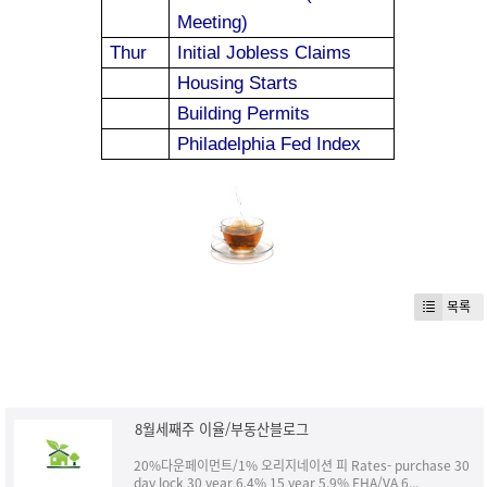
Meeting)
Thur
Initial Jobless Claims
Housing Starts
Building Permits
Philadelphia
Fed Index
목록
8월세째주 이율/부동산블로그
20%다운페이먼트/1% 오리지네이션 피 Rates- purchase 30
day lock 30 year 6.4% 15 year 5.9% FHA/VA 6...