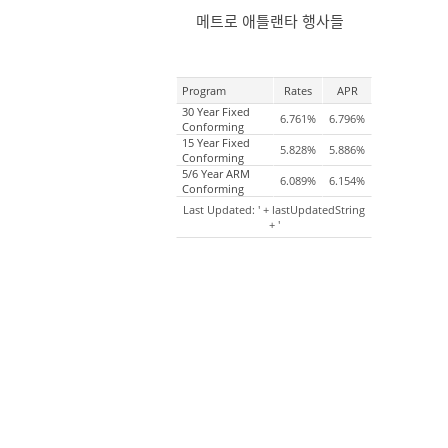
메트로 애틀랜타 행사들
Program
Rates
APR
30 Year Fixed
6.761%
6.796%
Conforming
15 Year Fixed
5.828%
5.886%
Conforming
5/6 Year ARM
6.089%
6.154%
Conforming
Last Updated: ' + lastUpdatedString
+ '