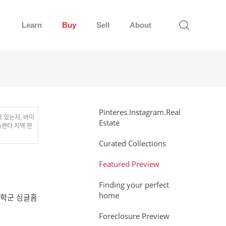
Learn
Buy
Sell
About
Pinteres.Instagram.Real
 있는지, 바이
Estate
틀랜타 지역 판
Curated Collections
Featured Preview
Finding your perfect
home
릭학군 싱글홈
Foreclosure Preview