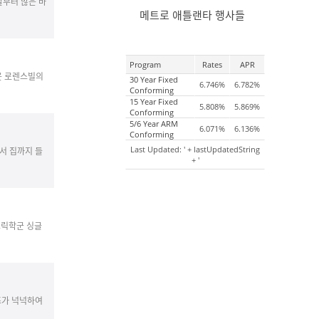
날부터 많은 바
메트로 애틀랜타 행사들
Program
Rates
APR
운 로렌스빌의
30 Year Fixed
6.746%
6.782%
Conforming
15 Year Fixed
5.808%
5.869%
Conforming
5/6 Year ARM
6.071%
6.136%
Conforming
Last Updated: ' + lastUpdatedString
서 집까지 들
+ '
크릭학군 싱글
즈가 넉넉하여