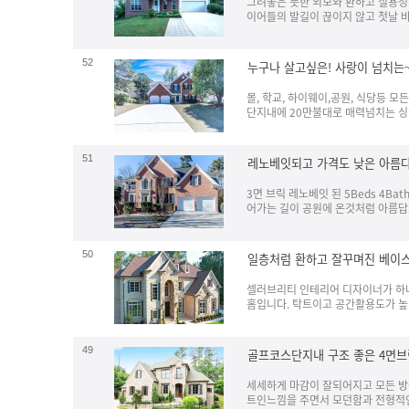
그려놓은 듯한 외모와 환하고 실용성
이어들의 발길이 끊이지 않고 첫날 바
52
누구나 살고싶은! 사랑이 넘치는
몰, 학교, 하이웨이,공원, 식당등
단지내에 20만불대로 매력넘치는 싱글
51
레노베잇되고 가격도 낮은 아름다
3면 브릭 레노베잇 된 5Beds 4
어가는 길이 공원에 온것처럼 아름답고
50
일층처럼 환하고 잘꾸며진 베이
셀러브리티 인테리어 디자이너가 하나
홈입니다. 탁트이고 공간활용도가 높게
49
골프코스단지내 구조 좋은 4면
세세하게 마감이 잘되어지고 모든 방에
트인느낌을 주면서 모던함과 전형적인 