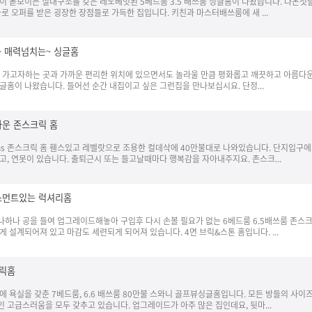
이 돋보이는 실내구조를 갖은 레노베잇된 5베드룸 3.5 배쓰룸 싱글홈이 나왔습니다. 나온첫
로 오퍼를 받은 굉장한 장점들로 가득한 집입니다. 키친과 마스터배쓰룸에 새 ...
~ 매력넘치는~ 싱글홈
 모든 가고자하는 곳과 가까운 편리한 위치에 있으면서도 놀라울 만큼 평화롭고 깨끗하고 아름다
홈이 나왔습니다. 들어선 순간 내집이고 싶은 그런집을 만나보십시요. 단정...
운 존스크릭 홈
Baths 존스크릭 홈 휀스있고 레벨랏으로 조용한 컬데삭에 40만불대로 나와있습니다. 단지입구에
, 연못이 있습니다. 출퇴근시 또는 들고날때마다 행복감을 자아내주지요. 존스크...
스먼트있는 럭셔리홈
하나 공을 들여 업그레이드해놓아 구입후 다시 손볼 필요가 없는 6베드룸 6.5배쓰룸 존스
 설계되어져 있고 마감도 세련되게 되어져 있습니다. 4면 브릭&스톤 홈입니다. ...
브릭홈
 욕실을 갖춘 7베드룸, 6.6 배쓰룸 80만불 스와니 골프뷰싱글홈입니다. 모든 방들의 사이
고급스러움을 모두 갖추고 있습니다. 업그레이드가 아주 많은 집인데요, 뒷마...