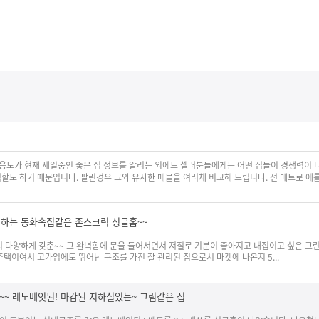
메뉴 건너뛰기
용도가 현재 세일중인 좋은 집 정보를 알리는 외에도 셀러분들에게는 어떤 집들이 경쟁력이 더
도 하기 때문입니다. 팔린경우 그와 유사한 매물을 여러채 비교해 드립니다. 전 메트로 애
하는 동화속집같은 존스크릭 싱글홈~~
다양하게 갖춘~~ 그 완벽함에 문을 들어서면서 저절로 기분이 좋아지고 내집이고 싶은 그런
주택이여서 고가임에도 뛰어난 구조를 가진 잘 관리된 집으로서 마켓에 나온지 5...
~ 레노베잇된! 마감된 지하실있는~ 그림같은 집