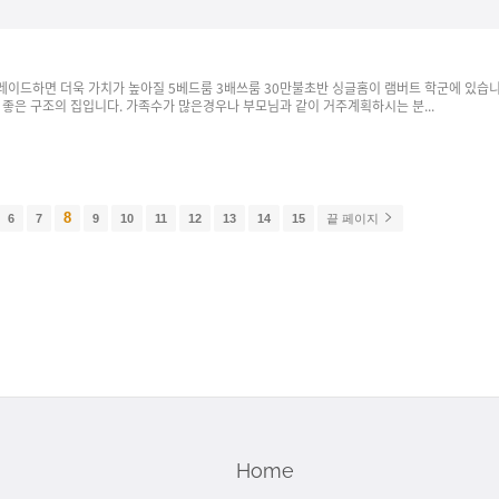
이드하면 더욱 가치가 높아질 5베드룸 3배쓰룸 30만불초반 싱글홈이 램버트 학군에 있습니
좋은 구조의 집입니다. 가족수가 많은경우나 부모님과 같이 거주계획하시는 분...
8
6
7
9
10
11
12
13
14
15
끝 페이지
Home