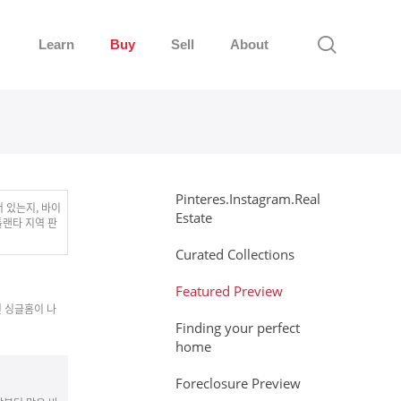
Learn
Buy
Sell
About
Pinteres.Instagram.Real
 있는지, 바이
Estate
틀랜타 지역 판
Curated Collections
Featured Preview
 싱글홈이 나
Finding your perfect
home
Foreclosure Preview