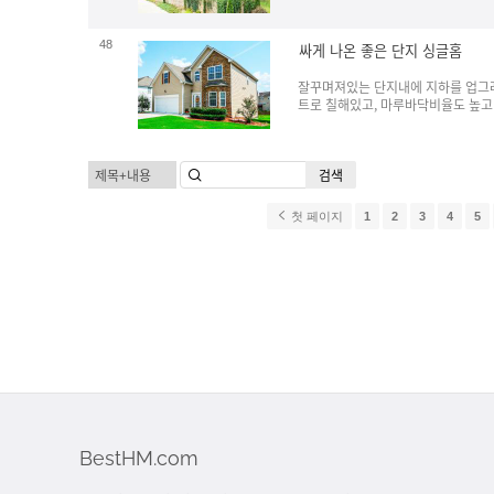
48
싸게 나온 좋은 단지 싱글홈
잘꾸며져있는 단지내에 지하를 업그레
트로 칠해있고, 마루바닥비율도 높고 
검색
첫 페이지
1
2
3
4
5
BestHM.com