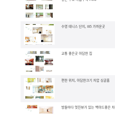
수영 테니스 단지, I85 가까운곳
교통 좋은곳 아담한 집
편한 위치, 아담한크기 차압 싱글홈
방들마다 멋진뷰가 있는 백야드좋은 