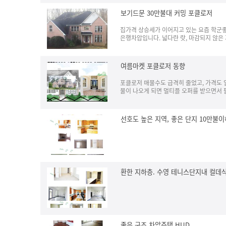
보기드문 30만불대 커밍 포클로저
집가격 상승세가 이어지고 있는 요즘 학군좋은 
은행차압입니다. 넓다란 랏, 마감되지 않은 지
여름마켓 포클로저 동향
포클로저 매물수도 급격히 줄었고, 가격도 
물이 나오게 되면 멀티플 오퍼를 받으면서 
선호도 높은 지역, 좋은 단지 10만불
환한 지하층. 수영 테니스단지내 컬데
좋은 구조 차압주택 HUD