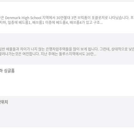
Denmark High School 지역에서 30만불대 3면 브릭홈이 포클로저로 나타났습니다. 
하, 일층에 베드룸1, 배쓰룸1 이층에 베드룸4, 배쓰룸4가 있고 구조...
일반 매물들과 차이가 나지 않는 은행차압주택들을 많이 보게 됩니다. 그런데, 상대적으로 낮
팔려나가는것은 여전합니다. 지난 주에는 둘루스지역에서도 20만...
이하 싱글홈
삭위치