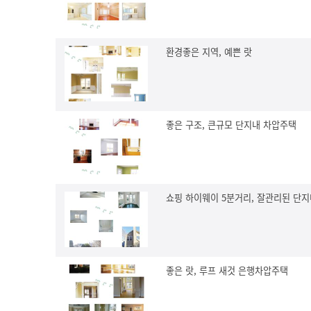
환경좋은 지역, 예쁜 랏
좋은 구조, 큰규모 단지내 차압주택
쇼핑 하이웨이 5분거리, 잘관리된 단
좋은 랏, 루프 새것 은행차압주택